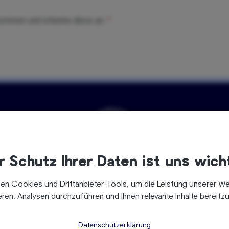
nommen und erkenne diese an.
*
r Schutz Ihrer Daten ist uns wicht
zen Cookies und Drittanbieter-Tools, um die Leistung unserer We
ren, Analysen durchzuführen und Ihnen relevante Inhalte bereitzu
#Tigershockey
Datenschutzerklärung