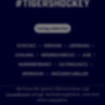
#Tigershockey
Vertrag widerrufen
KONTAKT
VERSAND
LIEFERUNG
ZAHLUNG
WIDERRUFSRECHT
AGB
BARRIEREFREIHEIT
DATENSCHUTZ
IMPRESSUM
GRÖSSENTABELLEN
Alle Preise inkl. gesetzl. Mehrwertsteuer zzgl.
Versandkosten
und ggf. Nachnahmegebühren, wenn nicht
anders angegeben.