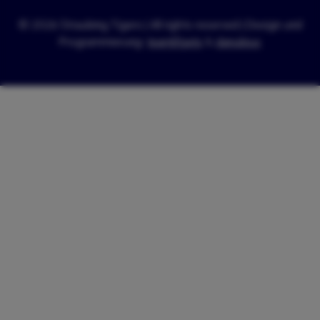
© 2026 Straubing Tigers | All rights reserved | Design und
Programmierung:
teamElgato
&
danubius