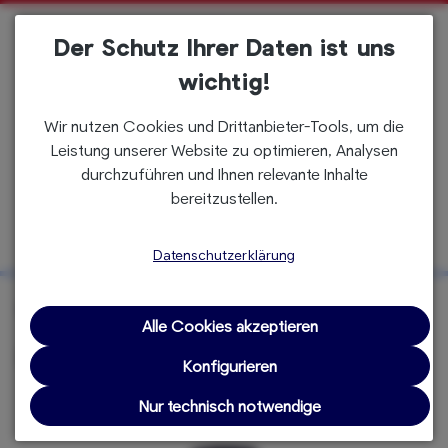
alt springen
Der Schutz Ihrer Daten ist uns
wichtig!
Wir nutzen Cookies und Drittanbieter-Tools, um die
Tigers Fanshop
Leistung unserer Website zu optimieren, Analysen
OFFIZIELLER ONLINESHOP
durchzuführen und Ihnen relevante Inhalte
bereitzustellen.
Datenschutzerklärung
BEKLEIDUNG
HOODIES
Alle Cookies akzeptieren
Hoodie Tigers Tonal
Konfigurieren
Nur technisch notwendige
Bildergalerie überspringen