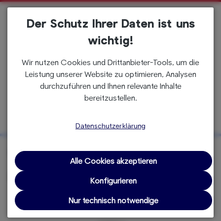
alt springen
Der Schutz Ihrer Daten ist uns
wichtig!
Wir nutzen Cookies und Drittanbieter-Tools, um die
Tigers Fanshop
Leistung unserer Website zu optimieren, Analysen
OFFIZIELLER ONLINESHOP
durchzuführen und Ihnen relevante Inhalte
bereitzustellen.
Datenschutzerklärung
BEKLEIDUNG
HOODIES
Alle Cookies akzeptieren
Hoodie SRT Hockey
Konfigurieren
Nur technisch notwendige
Bildergalerie überspringen